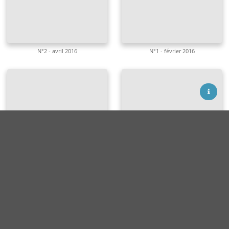
N°2 - avril 2016
N°1 - février 2016
Termes d'utilisation
Contact
Facebook
LinkedIn
N°6 - décembre 2015
N°5 - octobre 2015