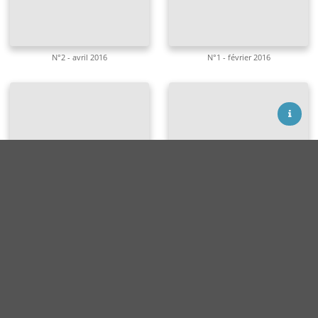
N°2 - avril 2016
N°1 - février 2016
Termes d'utilisation
Contact
Facebook
LinkedIn
N°6 - décembre 2015
N°5 - octobre 2015