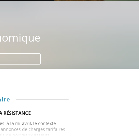
nomique
ire
A RÉSISTANCE
, à la mi-avril, le contexte
 annonces de charges tarifaires
uis de nouveaux assauts....