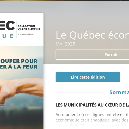
Le Québec éco
MAI 2025
Extrait
Lire cette édition
Somma
LES MUNICIPALITÉS AU CŒUR DE L
Au moment où ces lignes ont été écrites
économique était chaotique, avec des
par les États-Unis, suivies de reculs p