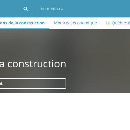
jbcmedia.ca
ns de la construction
Montréal économique
Le Québec 
a construction
it