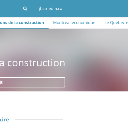
jbcmedia.ca
ns de la construction
Montréal économique
Le Québec 
a construction
it
ire