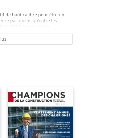
rtif de haut calibre pour être un
eure pas moins qu’entre les
dans l’attitude qui mène...
plus