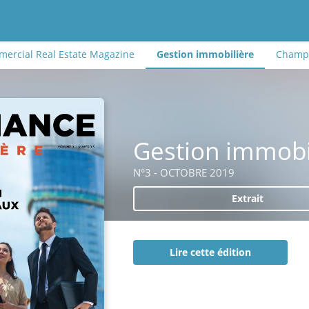
ercial Real Estate Magazine
Gestion immobilière
Champi
Gestion immobi
N°3 - OCTOBRE 2019
Extrait
Lire cette édition